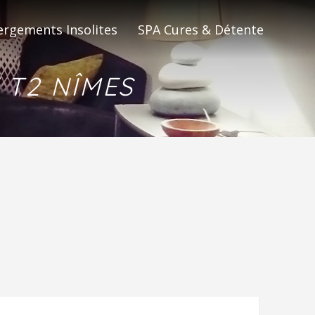
×
rgements Insolites
SPA Cures & Détente
 T2 NÎMES
INS