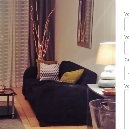
HÉBERGEMENT INSOLITE
V
SPA CURES & DÉTENTE
Vo
Pé
V