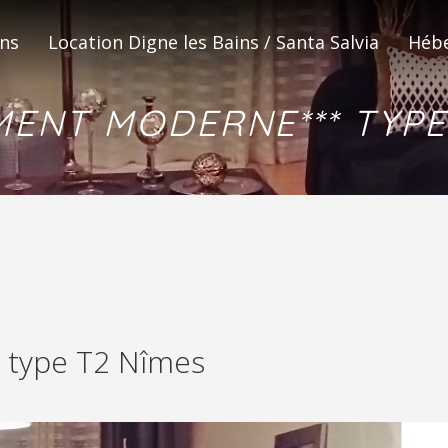
ons
Location Digne les Bains / Santa Salvia
Hébe
ENT MODERNE*** TYPE
ACCUEIL
MEUBLÉS DE TOURISME
NOS DESTINATIONS
type T2 Nîmes
 DOMAINE SANTA SALVIA DIGNE LES BA