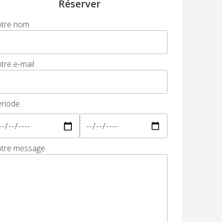
Réserver
otre nom
tre e-mail
riode
otre message