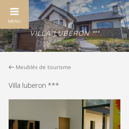
×
MENU
VILLA LUBERON ***
ACCUEIL
MEUBLÉS DE TOURISME
Meublés de tourisme
NOS DESTINATIONS
Villa luberon ***
LE DOMAINE SANTA SALVIA
DIGNE LES BAINS
HÉBERGEMENT INSOLITE