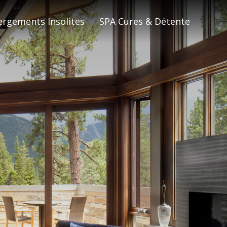
×
rgements Insolites
SPA Cures & Détente